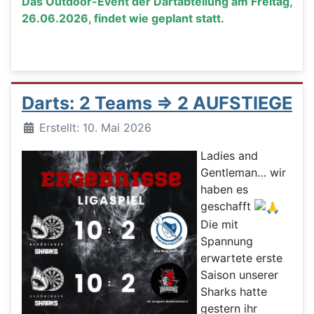
Das Outdoor-Event der Dartabteilung am Freitag,
26.06.2026, findet wie geplant statt.
Darts: 2 Teams => 2 AUFSTIEGE
Details
Erstellt: 10. Mai 2026
Ladies and
Gentleman… wir
haben es
geschafft
Die mit
Spannung
erwartete erste
Saison unserer
Sharks hatte
gestern ihr