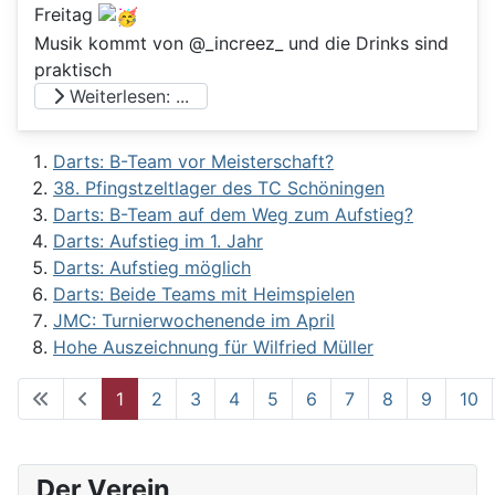
Freitag
Musik kommt von @_increez_ und die Drinks sind
praktisch
Weiterlesen: ...
Darts: B-Team vor Meisterschaft?
38. Pfingstzeltlager des TC Schöningen
Darts: B-Team auf dem Weg zum Aufstieg?
Darts: Aufstieg im 1. Jahr
Darts: Aufstieg möglich
Darts: Beide Teams mit Heimspielen
JMC: Turnierwochenende im April
Hohe Auszeichnung für Wilfried Müller
1
2
3
4
5
6
7
8
9
10
Seite 1 von 62
Der Verein