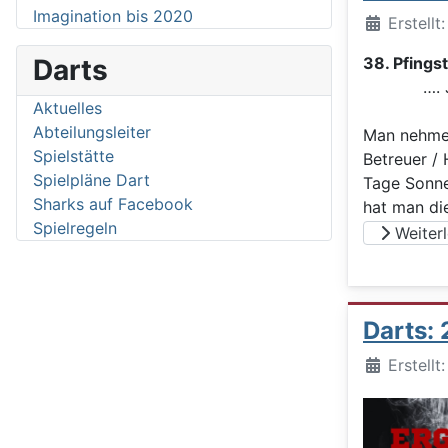
Imagination bis 2020
Details
Erstellt
Darts
38. Pfings
…. Jedes
Aktuelles
Abteilungsleiter
Man nehme 
Spielstätte
Betreuer / 
Spielpläne Dart
Tage Sonne
Sharks auf Facebook
hat man di
Spielregeln
Weiterle
Darts:
Details
Erstellt