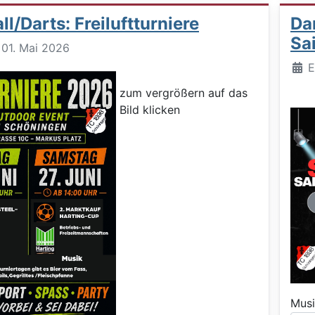
l/Darts: Freiluftturniere
Dar
Sa
: 01. Mai 2026
Deta
E
zum vergrößern auf das
Bild klicken
Musi