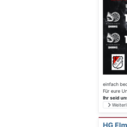
einfach be
Für eure U
Ihr seid un
Weiterle
HG Elm