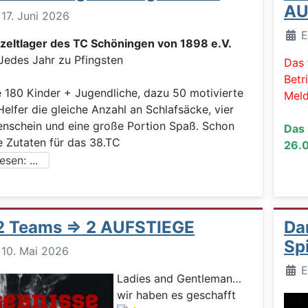
AU
: 17. Juni 2026
Deta
E
tzeltlager des TC Schöningen von 1898 e.V.
 Jahr zu Pfingsten
Das 
Betr
180 Kinder + Jugendliche, dazu 50 motivierte
Meld
Helfer die gleiche Anzahl an Schlafsäcke, vier
nschein und eine große Portion Spaß. Schon
Das 
e Zutaten für das 38.TC
26.0
sen: ...
 2 Teams => 2 AUFSTIEGE
Da
Sp
: 10. Mai 2026
Deta
E
Ladies and Gentleman…
wir haben es geschafft