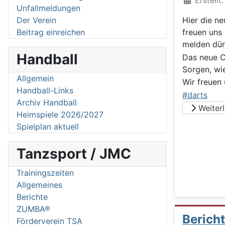
Erstellt
Unfallmeldungen
Der Verein
Hier die ne
Beitrag einreichen
freuen uns
melden dü
Handball
Das neue C
Sorgen, wi
Allgemein
Wir freuen
Handball-Links
#darts
Archiv Handball
Weiterle
Heimspiele 2026/2027
Spielplan aktuell
Tanzsport / JMC
Trainingszeiten
Allgemeines
Berichte
ZUMBA®
Berich
Förderverein TSA