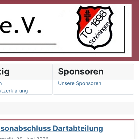
tig
Sponsoren
m
Unsere Sponsoren
tzerklärung
isonabschluss Dartabteilung
ils