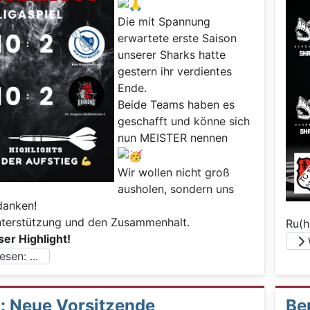
Die mit Spannung
erwartete erste Saison
unserer Sharks hatte
gestern ihr verdientes
Ende.
Beide Teams haben es
geschafft und könne sich
nun MEISTER nennen
Wir wollen nicht groß
ausholen, sondern uns
danken!
nterstützung und den Zusammenhalt.
Ru(h
ser Highlight!
W
sen: ...
: Neue Vorsitzende
Ber