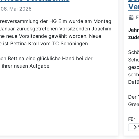
Ve
: 06. Mai 2026
Deta
E
ahresversammlung der HG Elm wurde am Montag
 Januar zurückgetretenen Vorsitzenden Joachim
Jah
ine neue Vorsitzende gewählt worden. Neue
zud
e ist Bettina Kroll vom TC Schöningen.
Schö
en Bettina eine glückliche Hand bei der
Schö
 ihrer neuen Aufgabe.
gesc
sech
Dafü
Der 
Grem
Für
W