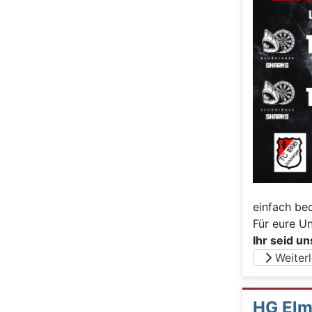
einfach be
Für eure U
Ihr seid un
Weiterle
HG Elm