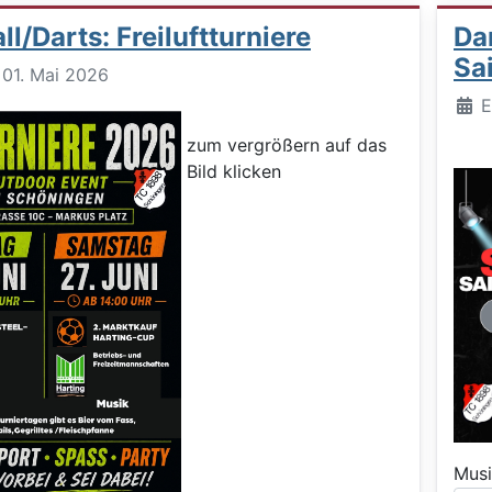
l/Darts: Freiluftturniere
Dar
Sa
: 01. Mai 2026
Deta
E
zum vergrößern auf das
Bild klicken
Musi