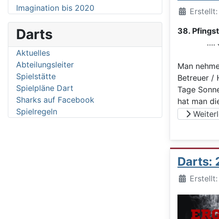
Imagination bis 2020
Details
Erstellt
Darts
38. Pfings
…. Jedes
Aktuelles
Abteilungsleiter
Man nehme 
Spielstätte
Betreuer / 
Spielpläne Dart
Tage Sonne
Sharks auf Facebook
hat man di
Spielregeln
Weiterle
Darts:
Details
Erstellt