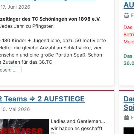
AU
: 17. Juni 2026
Deta
E
tzeltlager des TC Schöningen von 1898 e.V.
 Jahr zu Pfingsten
Das 
Betr
180 Kinder + Jugendliche, dazu 50 motivierte
Meld
Helfer die gleiche Anzahl an Schlafsäcke, vier
nschein und eine große Portion Spaß. Schon
Das 
e Zutaten für das 38.TC
26.0
sen: ...
 2 Teams => 2 AUFSTIEGE
Da
Sp
: 10. Mai 2026
Deta
E
Ladies and Gentleman…
wir haben es geschafft