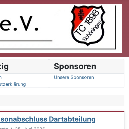
tig
Sponsoren
m
Unsere Sponsoren
tzerklärung
isonabschluss Dartabteilung
ils