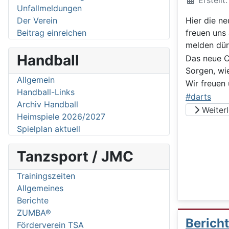
Erstellt
Unfallmeldungen
Der Verein
Hier die ne
Beitrag einreichen
freuen uns
melden dü
Handball
Das neue C
Sorgen, wi
Allgemein
Wir freuen
Handball-Links
#darts
Archiv Handball
Weiterle
Heimspiele 2026/2027
Spielplan aktuell
Tanzsport / JMC
Trainingszeiten
Allgemeines
Berichte
ZUMBA®
Berich
Förderverein TSA