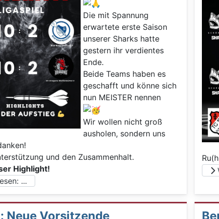
Die mit Spannung
erwartete erste Saison
unserer Sharks hatte
gestern ihr verdientes
Ende.
Beide Teams haben es
geschafft und könne sich
nun MEISTER nennen
Wir wollen nicht groß
ausholen, sondern uns
danken!
nterstützung und den Zusammenhalt.
Ru(h
ser Highlight!
W
sen: ...
: Neue Vorsitzende
Ber