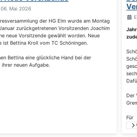
Ve
: 06. Mai 2026
Deta
E
ahresversammlung der HG Elm wurde am Montag
 Januar zurückgetretenen Vorsitzenden Joachim
Jah
ine neue Vorsitzende gewählt worden. Neue
zud
e ist Bettina Kroll vom TC Schöningen.
Schö
en Bettina eine glückliche Hand bei der
Schö
 ihrer neuen Aufgabe.
gesc
sech
Dafü
Der 
Grem
Für
W