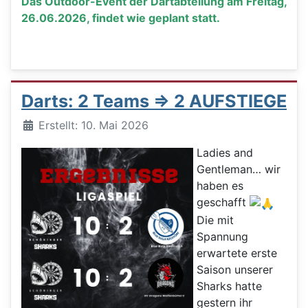
Das Outdoor-Event der Dartabteilung am Freitag,
26.06.2026, findet wie geplant statt.
Darts: 2 Teams => 2 AUFSTIEGE
Details
Erstellt: 10. Mai 2026
Ladies and
Gentleman… wir
haben es
geschafft
Die mit
Spannung
erwartete erste
Saison unserer
Sharks hatte
gestern ihr