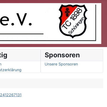
tig
Sponsoren
m
Unsere Sponsoren
tzerklärung
62412267131