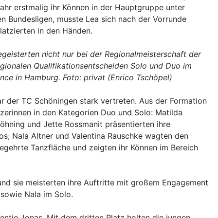
Jahr erstmalig ihr Können in der Hauptgruppe unter
den Bundesligen, musste Lea sich nach der Vorrunde
atzierten in den Händen.
eisterten nicht nur bei der Regionalmeisterschaft der
gionalen Qualifikationsentscheiden Solo und Duo im
e in Hamburg. Foto: privat (Enrico Tschöpel)
r der TC Schöningen stark vertreten. Aus der Formation
zerinnen in den Kategorien Duo und Solo: Matilda
Löhning und Jette Rossmanit präsentierten ihre
os; Nala Altner und Valentina Rauschke wagten den
e begehrte Tanzfläche und zeigten ihr Können im Bereich
 und sie meisterten ihre Auftritte mit großem Engagement
 sowie Nala im Solo.
ntje Jonas. Mit dem dritten Platz holten die jungen