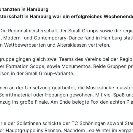
s tanzten in Hamburg
sterschaft in Hamburg war ein erfolgreiches Wochenend
Die Regionalmeisterschaft der Small Groups sowie die regi
, Modern- und Contemporary-Dance fand in Hamburg statt
n Wettbewerbsarten und Altersklassen vertreten.
gruppe gingen gleich zwei Teams des Vereins bei der Regio
der Formation Scope, sowie Monumentos. Beide Gruppen präs
ison in der Small Group-Variante.
neu an der Umsetzung gearbeitet, die Musikstücke mussten
Schrittmaterial oder Hebungen gewöhnen. Mit viel Spaß un
nzug ins große Finale. Am Ende belegte Fox den achten Pla
rie der Solistinnen schickte der TC Schöningen sowohl Star
 der Hauptgruppe ins Rennen. Nachdem Lea Winter im vergang