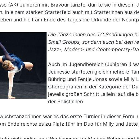
sse (AK) Junioren mit Bravour tanzte, durfte sie in diesem 
en. In einem starken Starterfeld auch mit Starterinnen aus 
eben und hielt am Ende des Tages die Urkunde der Neuntpl
Die Tänzerinnen des TC Schöningen beg
Small Groups, sondern auch bei den re
Jazz-, Modern- und Contemporary-Danc
Auch im Jugendbereich (Junioren I) wa
Jeunesse starteten gleich mehrere Tän
Bühring und Fentje Jonas sowie Milly 
Choreografien in der Kategorie der Du
jeweils großen Schritt „allein“ auf di
der Solistinnen.
hwuchstänzerinnen war es das erste Turnier in dieser Form,
m Ende reichte es zu Platz fünf im Duo für Milly und Jette
folgreich verlief das Wochenende für Matilda Bühring und Fe