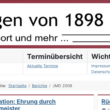
s
Terminübersicht
Wich
Aktuelle Termine
Impressu
Datenschu
eite:
Startseite
Berichte
JMD 2008
ation: Ehrung durch
Rü
meister
Deta