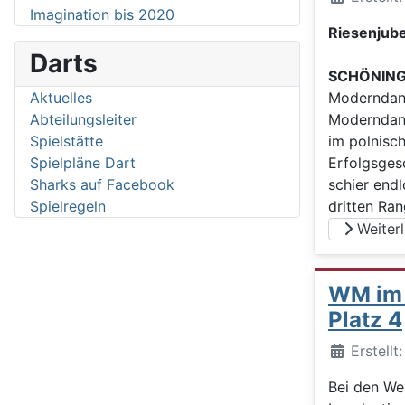
Imagination bis 2020
Riesenjube
Darts
SCHÖNIN
Moderndanc
Aktuelles
Moderndanc
Abteilungsleiter
im polnisch
Spielstätte
Erfolgsgesc
Spielpläne Dart
schier end
Sharks auf Facebook
dritten Ran
Spielregeln
Weiterle
WM im 
Platz 4
Details
Erstell
Bei den We