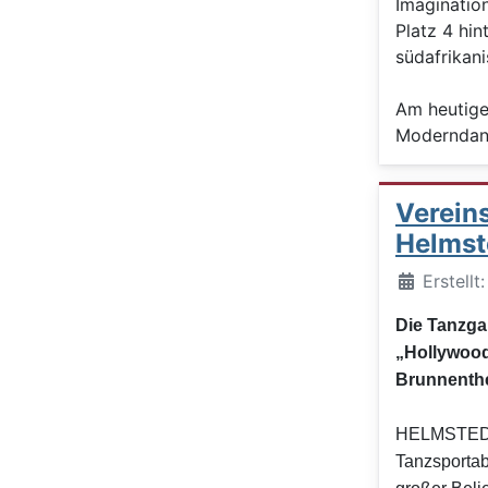
Imaginatio
Platz 4 hin
südafrikan
Am heutige
Moderndance
Vereins
Helmste
Details
Erstell
Die Tanzga
„Hollywood
Brunnenth
HELMSTEDT (
Tanzsportab