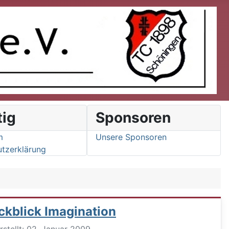
tig
Sponsoren
m
Unsere Sponsoren
tzerklärung
ckblick Imagination
ils