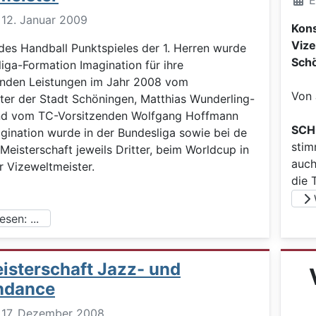
E
: 12. Januar 2009
Kons
Vize
es Handball Punktspieles der 1. Herren wurde
Schö
iga-Formation Imagination für ihre
nden Leistungen im Jahr 2008 vom
Von
ter der Stadt Schöningen, Matthias Wunderling-
und vom TC-Vorsitzenden Wolfgang Hoffmann
SCH
agination wurde in der Bundesliga sowie bei de
stim
eisterschaft jeweils Dritter, beim Worldcup in
auch
r Vizeweltmeister.
die 
W
sen: ...
isterschaft Jazz- und
ndance
t: 17. Dezember 2008