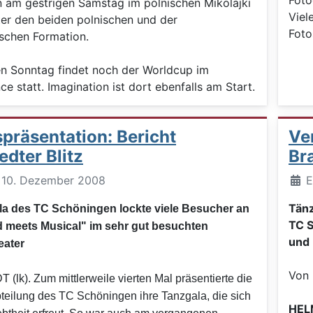
n am gestrigen Samstag im polnischen
Mikolajki
Viel
ter den beiden polnischen und der
Foto
ischen Formation.
n Sonntag findet noch der Worldcup im
 statt. Imagination ist dort ebenfalls am Start.
präsentation: Bericht
Ve
dter Blitz
Br
Deta
t: 10. Dezember 2008
E
Tänz
la des TC Schöningen lockte viele Besucher an
TC S
 meets Musical" im sehr gut besuchten
und 
eater
Von 
lk). Zum mittlerweile vierten Mal präsentierte die
teilung des TC Schöningen ihre Tanzgala, die sich
HEL