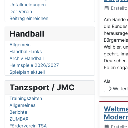
Unfallmeldungen
Details
Erstellt
Der Verein
Beitrag einreichen
Am Rande d
die Bundesl
Handball
herausrage
Bürgermeis
Allgemein
Weilbier, 
Handball-Links
geehrt. Im
Archiv Handball
Deutschen M
Heimspiele 2026/2027
Polen soga
Spielplan aktuell
Als
Tanzsport / JMC
Weiterle
Trainingszeiten
Allgemeines
Weltme
Berichte
Moder
ZUMBA®
Förderverein TSA
Details
Erstell