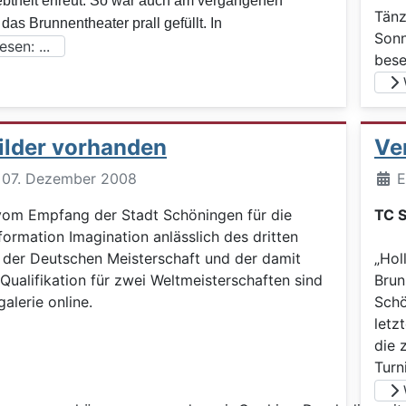
ebtheit erfreut. So war auch am vergangenen
Tänz
as Brunnentheater prall gefüllt. In
Sonn
sen: ...
bese
W
ilder vorhanden
Ve
Deta
t: 07. Dezember 2008
E
 vom Empfang der Stadt Schöningen für die
TC S
ormation Imagination anlässlich des dritten
i der Deutschen Meisterschaft und der damit
„Hol
Qualifikation für zwei Weltmeisterschaften sind
Brun
galerie online.
Schö
letz
die 
Turn
W