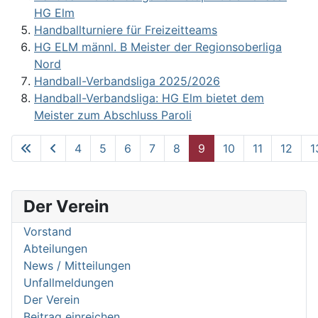
HG Elm
Handballturniere für Freizeitteams
HG ELM männl. B Meister der Regionsoberliga
Nord
Handball-Verbandsliga 2025/2026
Handball-Verbandsliga: HG Elm bietet dem
Meister zum Abschluss Paroli
4
5
6
7
8
9
10
11
12
1
Seite 9 von 62
Der Verein
Vorstand
Abteilungen
News / Mitteilungen
Unfallmeldungen
Der Verein
Beitrag einreichen